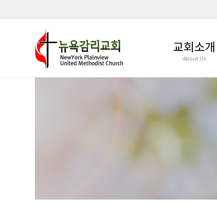
교회소개
About Us
인사말
담임목사 비전과 철
섬기는 이들
뉴감의 발자취
예배 및 모임안내
오시는 길