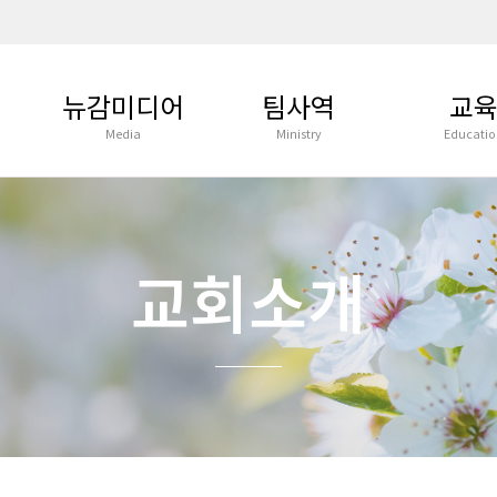
뉴감미디어
팀사역
교
Media
Ministry
Educatio
주일설교말씀
관리부
뉴욕감리교회 
학
주일예배실황
목양부
영유아부
새벽기도회
봉사부
유초등부
교회소개
통맥/훈련
부흥전도부
YOUTH GRO
특별집회
사회복지부
YOUTH ORC
교육부예배
선교부
ENGLISH MI
영상광고
평생교육부
청년부
교회소식
예배부
교육부 선교
사진앨범
음악부
교육게시판