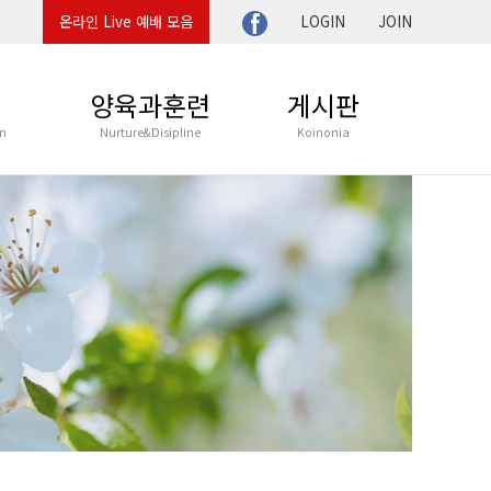
온라인 Live 예배 모음
LOGIN
JOIN
육
양육과훈련
게시판
n
Nurture&Disipline
Koinonia
교육부
울림아카데미
담임목사 이야기
울림아카데미 강의
뉴감 설교나눔
뉴감 기도나눔
UP
뉴감의 이야기
HESTRA
새가족 이야기
NISTRY