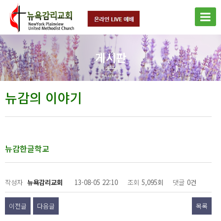
게시판
뉴감의 이야기
뉴감한글학교
작성자
뉴욕감리교회
13-08-05 22:10
조회
5,095회
댓글
0건
이전글
다음글
목록