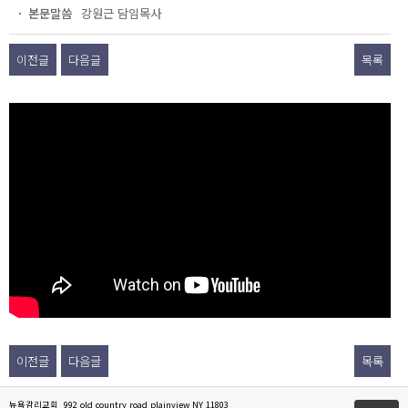
본문말씀
강원근 담임목사
이전글
다음글
목록
이전글
다음글
목록
뉴욕감리교회 992 old country road plainview NY 11803